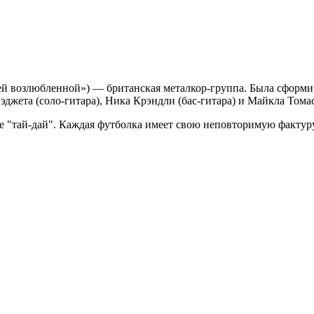
моей возлюбленной») — британская металкор-группа. Была сформир
эджета (соло-гитара), Ника Крэндли (бас-гитара) и Майкла Томас
 "тай-дай". Каждая футболка имеет свою неповторимую фактуру