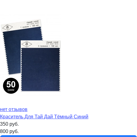
нет отзывов
Краситель Для Тай Дай Тёмный Синий
350
руб.
800
руб.