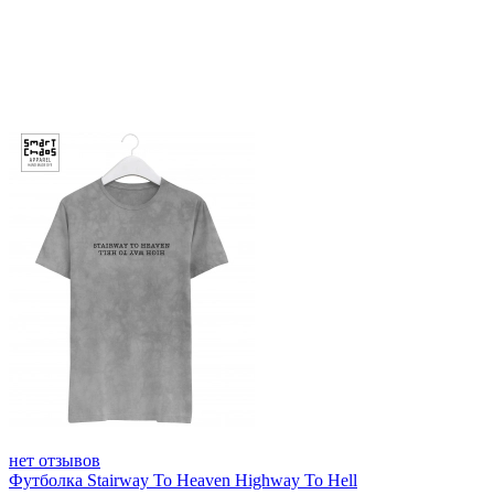
нет отзывов
Футболка Stairway To Heaven Highway To Hell