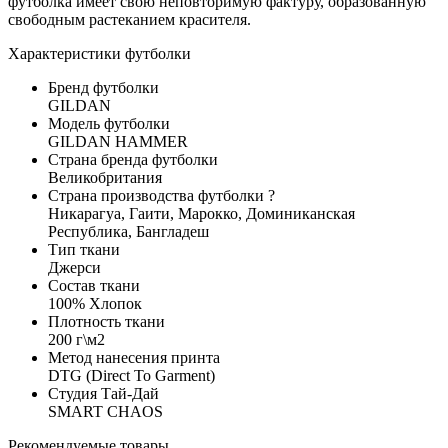
футболка имеет свою неповторимую фактуру, образованную
свободным растеканием красителя.
Характеристики футболки
Бренд футболки
GILDAN
Модель футболки
GILDAN HAMMER
Страна бренда футболки
Великобритания
Страна производства футболки
?
Никарагуа, Гаити, Марокко, Доминиканская
Республика, Бангладеш
Тип ткани
Джерси
Состав ткани
100% Хлопок
Плотность ткани
200 г\м2
Метод нанесения принта
DTG (Direct To Garment)
Студия Тай-Дай
SMART CHAOS
Рекомендуемые товары