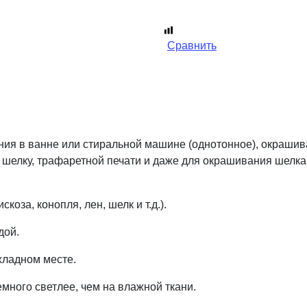
Сравнить
ия в ванне или стиральной машине (однотонное), окрашив
о шелку, трафаретной печати и даже для окрашивания шелка
за, конопля, лен, шелк и т.д.).
дой.
хладном месте.
емного светлее, чем на влажной ткани.